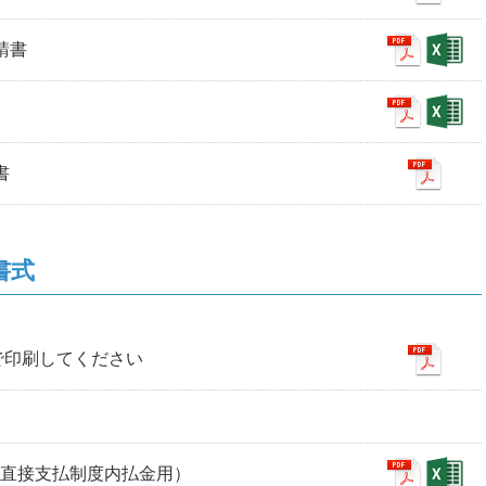
請書
書
書式
判で印刷してください
（直接支払制度内払金用）