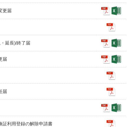
額変更届
規・延長)/終了届
更届
任届
康保険証利用登録の解除申請書