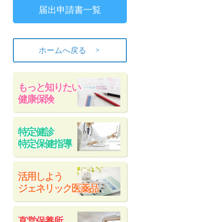
届出申請書一覧
＞
ホームへ戻る
もっと知りたい
健康保険
特定健診
特定保健指導
活用しよう
ジェネリック医薬品
直営保養所、