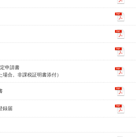
認定申請書
た場合。非課税証明書添付）
書
行登録届