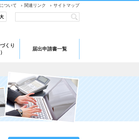
について
関連リンク
サイトマップ
大
づくり
届出申請書一覧
）